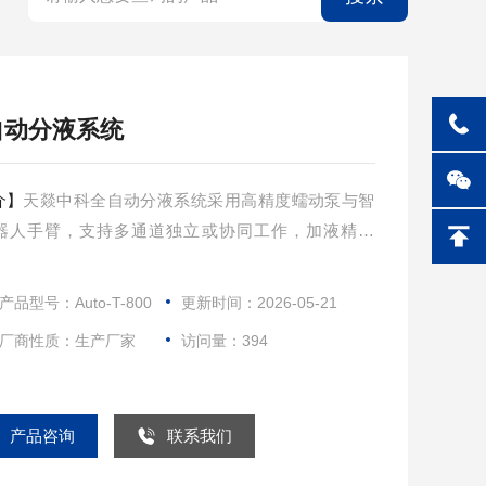
自动分液系统
介】
天燚中科全自动分液系统采用高精度蠕动泵与智
器人手臂，支持多通道独立或协同工作，加液精度
耐腐蚀管路、全自动清洗，并具备酸气排放、原位振
远程控制等功能，满足复杂实验流程的高通量加液需
产品型号：Auto-T-800
更新时间：2026-05-21
厂商性质：生产厂家
访问量：394
产品咨询
联系我们