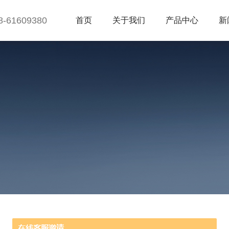
8-61609380
首页
关于我们
产品中心
新