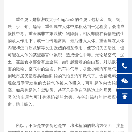
重金属，是指密度大于4.5g/cm3的金属，包括金、银、铜、
铁、汞、铅、镉等，重金属在人体中累积达到一定程度，会造成
慢性中毒。重金属非常难以被生物降解，相反却能在食物链的生
物放大作用下，成千百倍地富集，最后进入人体。重金属在人体
内能和蛋白质及酶等发生强烈的相互作用，使它们失去活性，也
可能在人体的某些器官中累积，造成慢性中毒。无论是空气、泥
土，甚至食水都含有重金属，如引起衰老的自由基、对肌肤有伤
害的微粒、空气中的尘埃、汽车排气等，尽量少闻汽车尾气。此
刻城市居民最容易接触到铅的恐怕是汽车尾气了。含铅燃料燃烧
现象后孕育发生的含铅气体被人体吸入，可引起体内含铅量升
高。如果你是汽车驾驶员、甚至只是住在马路边上的居民，时常
吸入汽车尾气可让你深陷铅的危害。在等红绿灯的时候应关上
窗，防止吸入。
所以，不管是在饮食还是在土壤水植物的栽培方便面，注意