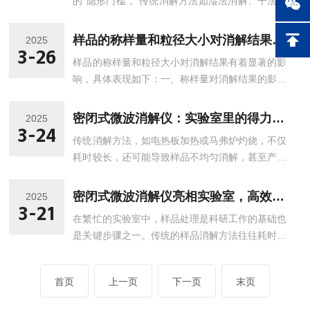
的“隐形门槛”。传统消解方法如湿法消解、干法灰
技”。一、简化流程，提升效率传统的样品消解方
化等，不仅耗时长、操作繁琐，还可能因高温或强
法往往需要繁琐的步骤和长时间的等待，不仅效率
酸环境导致样品损失或污染，进而影响分析结果的
低下，还容易引入人为误差。而全自动微波消解平
样品的称样量和粒径大小对消解结果有何影响？
2025
准确性。而全自动微波消解平台的出现，凭借
3-26
台通过集成化的设计，将样品称量、加酸、消解、
样品的称样量和粒径大小对消解结果有着显著的影
其“一键启动的智能化设计，为实验室样品元素分
冷却等步骤融为一体，实现了样品处理的全自动...
响，具体表现如下：一、称样量对消解结果的影响
析开辟了一条高效、精准的新路径。1.从繁琐到便
1、消化效率（1）称样量过多：当样品称样量超
捷：一键启动，解放人力传统消解实验中，研究人
过消解体系所能承受的最大量时，可能会导致样品
员需手动控制温度、压力、反应时间等多个参数，
密闭式微波消解仪：实验室里的得力助手，让复杂样品消解变得简单高效！
2025
消化不全。这是因为消解试剂的量相对不足，无法
3-24
稍有不慎便可能前功尽弃。全自动微波消解平台通
传统消解方法，如电热板加热或马弗炉灼烧，不仅
与大量的样品充分反应。例如在微波消解中，过多
过集成化设计，将繁琐的操作流程浓缩为“一键...
耗时较长，还可能导致样品不均匀消解，甚至产生
的样品可能会吸收大部分微波能量，使得消解环境
环境污染和安全隐患。然而，随着科技的进步，一
中的能量不足以将样品全消解，从而在消解后的溶
种名为密闭式微波消解仪的先进设备正逐步成为实
液中仍存在未分解的固体颗粒。（2）称样量过
密闭式微波消解仪亮相实验室，高效安全，让样品处理更轻松！
2025
验室中的明星，以其高效、安全、环保的特点，为
3-21
少：称样量过少可能会导致检测结果的不准确。因
在繁忙的实验室中，样品处理是科研工作的基础也
复杂样品的消解开辟了新天地。密闭式微波消解
为在这种情况下，样品可能无法代表整个批次的...
是关键步骤之一。传统的样品消解方法往往耗时费
仪，顾名思义，其核心在于“密闭”与“微波”两大特
力，且存在诸多安全隐患。然而，随着科技的进
性。密闭式设计，意味着消解过程在封闭的环境中
步，密闭式微波消解仪的横空出世，为实验室带来
进行，有效防止了有害物质的挥发与泄漏，保护了
首页
上一页
下一页
末页
了革命性的改变。它以其高效、安全的特点，让样
实验人员的健康，同时也减少了环境污染。而微波
品处理变得更加轻松便捷。密闭式微波消解仪，顾
技术，则以其快速、均匀加热的特点，大大...