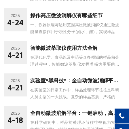
高效地处理各种复杂样品，还能显著提高检测效率
和准确性，为食品安全保障提供了有力支持。一、
操作高压微波消解仪有哪些细节
2025
原理与优势利用微波能量快速加热样品，使样品在
4-24
一、仪器原理与适用范围高压微波消解仪通过微波
高温高压条件下迅速分解，从而实现目标成分的高
能量直接作用于极性分子(如水、酸)，实现样品快
效提取。与传统的湿法消解和索氏萃取等方法相
速均匀加热。密闭高压环境可显著提升酸液沸点
比，微波消解萃取仪具有显著的优势。首先，微波
(如纯水在200℃时饱和蒸气压达1.5MPa)，使难溶
消解能够在短时间内完成样品的分解，大大缩短了
智能微波萃取仪使用方法全解
2025
矿物、复杂有机物在高温高压下高效消解。适用于
4-21
样品前处理的时间。例如，传统湿法消解可能需要
在现代化学、食品以及中药等众多领域的样品前处
土壤、沉积物、植物、塑料、电子电路板等固体样
数小时甚至更长时间，而微波消解通常只需几分...
理过程中，智能微波萃取仪发挥着极为重要的作
品，以及血液、乳液等生物样品的前处理。二、操
用。它以其高效、快速且精准的萃取能力，为实验
作前准备1.设备检查-确认微波腔体清洁无异物，
和分析工作带来了极大的便利。在使用之前，首先
转盘/传动装置润滑正常-检查压力/温度传感器校准
实验室“黑科技”：全自动微波消解平台如何破解样品处理难题
2025
要做的就是准备工作。这包括选择合适的溶剂，溶
4-21
标签(有效期内)-验证急停开关、泄压阀功能正常2.
在实验室的日常工作中，样品处理环节往往是科研
剂要根据待萃取样品的性质来挑选，例如极性样品
试剂准备-优级纯硝...
人员面临的一大挑战。复杂的样品基质、严格的消
可选择极性溶剂，非极性样品则对应非极性溶剂。
解要求以及高精度的分析需求，都使得样品处理成
同时，要确保萃取罐的清洁，避免杂质对萃取结果
为一项既耗时又费力的工作。然而，随着科技的不
产生干扰。将经过粉碎或适当预处理的样品准确称
全自动微波消解平台：一键启动，高效解锁样品元素分析新路径
2025
断进步，全自动微波消解平台的出现，为这一难题
4-18
量后放入萃取罐中，并加入选定的溶剂，一般溶剂
在科学研究中，样品前处理环节往往被视为实验
提供了全新的解决方案，成为实验室中的“黑科
要能浸没样品，以保证萃取效果。接下来是仪器...