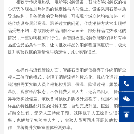
相较于传统电热板、电炉等消解设备，智能石墨消解仪的核
心优势体现在加热体系的稳定性与均匀性上。设备采用石墨材质
导热结构，具备优良的导热性能，可实现全域立体均衡加热，杜
绝传统设备局部高温、温差过大的问题。传统消解方式常出现样
品受热不均，导致部分样品消解不wan全、部分样品过热碳化的
情况，严重影响检测平行性。而智能石墨消解仪能够保障所有样
品点位受热条件一致，让同批次样品的消解程度高度统一，极大
提升实验数据的重复性与稳定性，减少实验误差。
在操作与流程管控方面，智能石墨消解仪摒弃了传统消解全
程人工值守的模式，实现了消解流程的标准化、规范化运行。传
统消解需要实验人员全程把控升温、保温、降温过程，频繁调整
温度、观察样品状态，不仅耗费大量人力，还容易因人工操作差
异导致实验偏差。该设备可预设多阶段升温程序，根据不同食品
样品的特性匹配对应的消解工艺，自动完成升温、恒温、消解、
赶酸全过程，无需人工持续干预。既降低了人工操作失误的概
率，也解放了实验室人力，让实验人员可同步开展其他检测工
作，显著提升实验室整体检测效率。