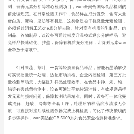
测、营养元素分析等核心检测项目，wan全契合国标食品检测的
前处理规范。在日常检测工作中，食品样品成分复杂，含有大量
蛋白质、淀粉、脂肪等有机质，这类物质会干扰微量元素检测，
必须通过消解工艺che底分解去除。针对高有机质的乳制品、肉
制品、谷物制品，该设备可通过梯度升温模式逐步分解样品，避
免样品快速碳化、挂壁，保障有机质充分消解，让待测元素wan
全释放于溶液中。
针对果蔬、茶叶、干货等轻质量食品样品，智能石墨消解仪
可实现批量统一处理，适配市场抽检、企业内控检测、第三方批
量检测等场景，大幅提升样品处理效率。在食品中砷、汞、铅、
铝等有害残留检测中，设备可通过平稳控温消解，有效规避易挥
发元素的损耗问题，保障检测结果精准。同时，设备可一体化完
成消解、赶酸、冷却等全套工序，处理后的样品溶液清澈无杂
质，可直接对接后续检测仪器完成上机检测，简化了传统繁琐的
多步骤操作，wan美适配GB 5009系列食品安全检测标准要求。