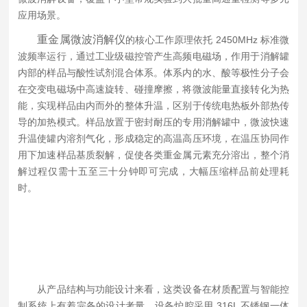
应用场景。
重金属微波消解仪
的核心工作原理依托 2450MHz 标准微
波频率运行，通过工业级磁控管产生高频电磁场，作用于消解罐
内部的样品与酸性试剂混合体系。体系内的水、酸等极性分子会
在交变电磁场中高速旋转、碰撞摩擦，将微波能量直接转化为热
能，实现样品由内而外的整体升温，区别于传统电热板外部热传
导的加热模式。样品放置于密封耐压的专用消解罐中，微波快速
升温使罐内溶剂气化，形成稳定的高温高压环境，在温压协同作
用下加速样品基质裂解，促使各类重金属元素充分溶出，整个消
解过程仅需十五至三十分钟即可完成，大幅压缩样品前处理耗
时。
从产品结构与功能设计来看，这类设备在材质配置与智能控
制系统上有着完备的设计考量。设备炉腔采用 316L 不锈钢一体