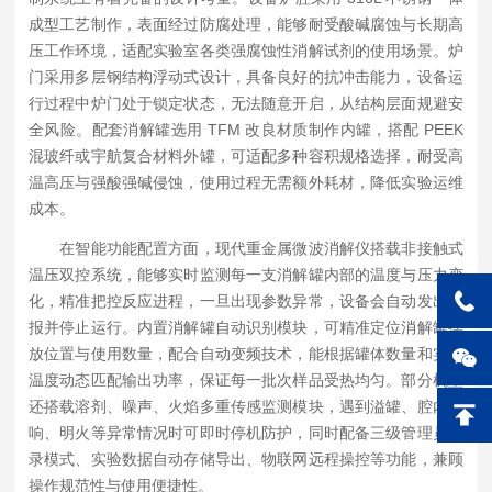
成型工艺制作，表面经过防腐处理，能够耐受酸碱腐蚀与长期高
压工作环境，适配实验室各类强腐蚀性消解试剂的使用场景。炉
门采用多层钢结构浮动式设计，具备良好的抗冲击能力，设备运
行过程中炉门处于锁定状态，无法随意开启，从结构层面规避安
全风险。配套消解罐选用 TFM 改良材质制作内罐，搭配 PEEK
混玻纤或宇航复合材料外罐，可适配多种容积规格选择，耐受高
温高压与强酸强碱侵蚀，使用过程无需额外耗材，降低实验运维
成本。
在智能功能配置方面，现代重金属微波消解仪搭载非接触式
温压双控系统，能够实时监测每一支消解罐内部的温度与压力变
化，精准把控反应进程，一旦出现参数异常，设备会自动发出警
报并停止运行。内置消解罐自动识别模块，可精准定位消解罐摆
放位置与使用数量，配合自动变频技术，能根据罐体数量和实时
温度动态匹配输出功率，保证每一批次样品受热均匀。部分机型
还搭载溶剂、噪声、火焰多重传感监测模块，遇到溢罐、腔内异
响、明火等异常情况时可即时停机防护，同时配备三级管理员登
录模式、实验数据自动存储导出、物联网远程操控等功能，兼顾
操作规范性与使用便捷性。