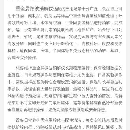
重金属微波消解仪
适配的应用场景十分广泛，食品行业可
用于谷物、肉制品、乳制品等样品中重金属含量检测前处理；环
境领域可对土壤、水体沉积物、工业固废等样品进行消解，完成
铅、镉、汞等重金属元素的提取检测；地质矿产、冶金行业可处
理岩石、矿物、尾矿等难溶样品，实现贵金属与有害金属元素的
高效分解；同时也广泛应用于医药化工、高校科研、疾控检测等
机构，适配固体、液体、半固体等各类形态样品的消解、萃取、
合成等实验操作。
想要维持重金属微波消解仪长期稳定运行，保障检测数据的
重复性，日常规范操作与定期保养维护尤为重要。日常实验操作
中，需根据样品基质特性合理设定消解温度、保温时长与微波功
率参数，处理含有大量易挥发油脂、酒精的样品时，应提前在通
风橱内进行预处理，规避密闭消解过程中压力骤升的情况。消解
结束后不可立即开启炉门取出罐体，需等待消解罐自然冷却至安
全温度后再进行操作，避免高温酸液喷溅造成安全隐患。
设备日常养护需注重腔体与配件清洁，每次实验结束后及时
擦拭炉腔内壁，清除残留试剂与样品残渣，保持通风口通畅，防