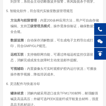
到异常，系统会主动切断微波并报警，将风险扼杀于萌芽。
5. 智能化软件，符合现代实验室数据管理规范
方法库与权限管理
：内置200余种应用方法，用户可自由存储
编辑。支持
三级管理员模式
，操作需身份验证，确保数据安
全合规。
数据追溯
：自动保存消解数据，可生成电子文档导出或打
印，符合GMP/GLP规范。
远程互联
：支持物联网功能，可通过终端远程监控仪器状
态，消解完成或发生故障时主动发送邮件提醒。
可视辅助
：内置摄像头可实时观察炉腔内运行状况；可播放
操作教学视频，降低培训成本。
6. 灵活配件与快速冷却
罐体材质
：消解内罐采用进口改良TFM1700材料，耐强酸强
碱及高温高压；外罐可选PEEK混玻纤或宇航复合材料，强度
高且无耗材设计。