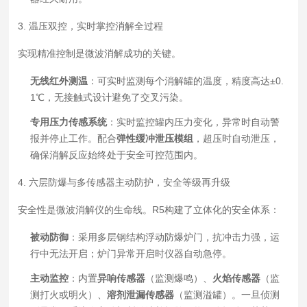
3. 温压双控，实时掌控消解全过程
实现精准控制是微波消解成功的关键。
无线红外测温
：可实时监测每个消解罐的温度，精度高达±0.
1℃，无接触式设计避免了交叉污染。
专用压力传感系统
：实时监控罐内压力变化，异常时自动警
报并停止工作。配合
弹性缓冲泄压模组
，超压时自动泄压，
确保消解反应始终处于安全可控范围内。
4. 六层防爆与多传感器主动防护，安全等级再升级
安全性是微波消解仪的生命线。R5构建了立体化的安全体系：
被动防御
：采用多层钢结构浮动防爆炉门，抗冲击力强，运
行中无法开启；炉门异常开启时仪器自动急停。
主动监控
：内置
异响传感器
（监测爆鸣）、
火焰传感器
（监
测打火或明火）、
溶剂泄漏传感器
（监测溢罐）。一旦侦测