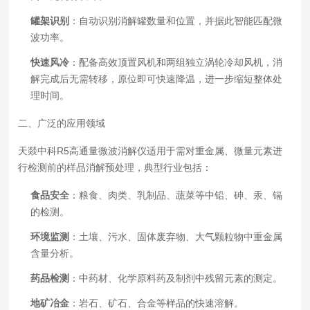
罐架识别
：自动识别消解罐数量和位置，并据此智能匹配微
波功率。
快速风冷
：配备高效顶置风机和两组独立涡轮冷却风机，消
解完成后无需转移，原位即可快速降温，进一步缩短整体处
理时间。
二、广泛的应用领域
天燚中科R5高通量微波消解仪适用于需对重金属、微量元素进
行检测前的样品消解预处理，典型行业包括：
食品安全
：粮食、肉类、乳制品、蔬菜等中铅、砷、汞、镉
的检测。
环境监测
：土壤、污水、固体废弃物、大气颗粒物中重金属
含量分析。
药品检测
：中药材、化学原料药及制剂中残留元素的测定。
地矿冶金
：岩石、矿石、合金等样品的快速溶解。