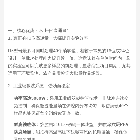
一、核心优势：不止于“高通量”
1. 真正的40位高通量，大幅提升实验效率
R5型号最多可同时处理40个消解罐，相较于常见的16位或24位
设计，单批次处理能力提升近一倍。这意味着在单位时间内，您
的实验室可以完成更多样品的前处理，显著缩短项目周期，尤其
适用于环境监测、农产品质检等大批量样品场景。
2. 工业级微波系统，强劲而稳定
功率高达3000W
：采用工业级双磁控管技术，非脉冲连续变
频控制，确保微波能量场在炉腔内分布均匀，即使满载40个
样品也能保证每个消解罐受热一致。
耐腐蚀腔体
：炉腔由316L不锈钢一体成型，并喷涂
六层PFA
防腐涂层
，能抵御高温高压下酸碱蒸汽的长期侵蚀，确保仪
器经久耐用。