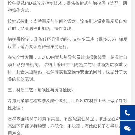
设备搭载PID微芯片控制技术，提供按键式与触摸屏（选配）两
种操作方式：
按键式控制：支持温度与时间的设定，设备到达设定温度后自动
计时，结束后停止加热，操作直观。
触摸屏控制：具备程序升温功能，支持多工步（最多6步）梯度
设置，适合复杂消解程序的运行。
在安全性方面，UID-80内置加热异常及过热报警装置，超温时自
动启动报警机制。结构上采用空气隔热层与纤维隔热层双重设
计，配合风道隔热，在保障实验室操作安全的同时，也提升了设
备的能效表现。
三、材质工艺：耐候性与抗腐蚀设计
考虑到消解过程常涉及酸性试剂，UID-80在材质工艺上做了针对
性处理：
石墨表面喷涂了特殊耐高温、耐酸碱腐蚀涂层，该涂层在450℃
高温下仍能保持稳定，不软化、不脱落，有效延长了石墨块的使
用寿命。