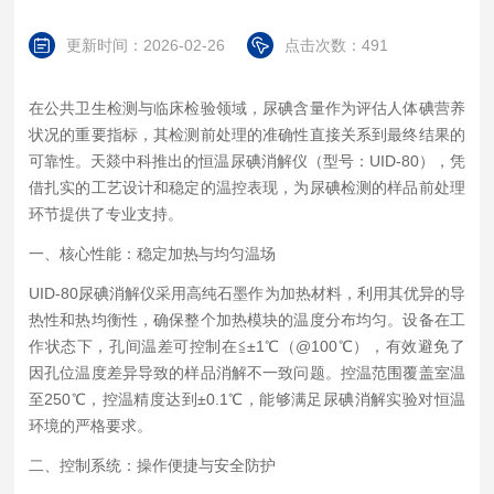
更新时间：2026-02-26
点击次数：491
在公共卫生检测与临床检验领域，尿碘含量作为评估人体碘营养
状况的重要指标，其检测前处理的准确性直接关系到最终结果的
可靠性。天燚中科推出的恒温尿碘消解仪（型号：UID-80），凭
借扎实的工艺设计和稳定的温控表现，为尿碘检测的样品前处理
环节提供了专业支持。
一、核心性能：稳定加热与均匀温场
UID-80尿碘消解仪采用高纯石墨作为加热材料，利用其优异的导
热性和热均衡性，确保整个加热模块的温度分布均匀。设备在工
作状态下，孔间温差可控制在≦±1℃（@100℃），有效避免了
因孔位温度差异导致的样品消解不一致问题。控温范围覆盖室温
至250℃，控温精度达到±0.1℃，能够满足尿碘消解实验对恒温
环境的严格要求。
二、控制系统：操作便捷与安全防护