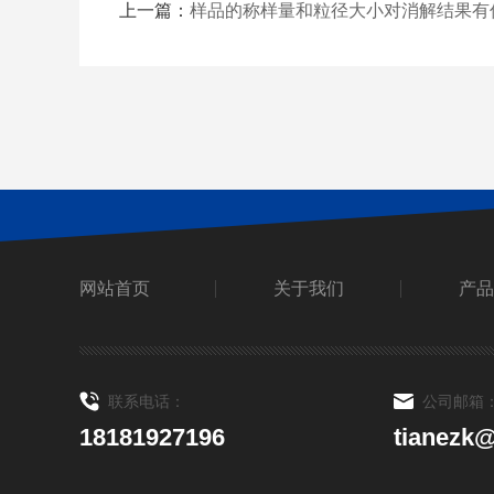
上一篇：
样品的称样量和粒径大小对消解结果有
网站首页
关于我们
产品
联系电话：
公司邮箱
18181927196
tianezk